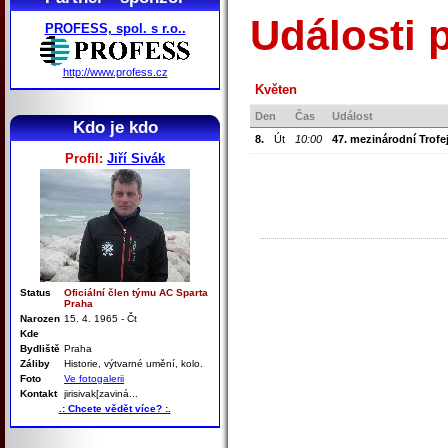
Události 
PROFESS, spol. s r.o..
http://www.profess.cz
Květen
Den
Čas
Událost
Kdo je kdo
8.
Út
10:00
47. mezinárodní Trof
Profil:
Jiří Sivák
Status
Oficiální člen týmu AC Sparta
Praha
Narozen
15. 4. 1965 - Čt
Kde
Bydliště
Praha
Záliby
Historie, výtvarné umění, kolo.
Foto
Ve fotogalerii
Kontakt
jirisivak[zaviná...
.: Chcete vědět více? :.