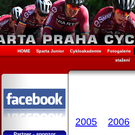
HOME
Sparta Junior
Cykloakademie
Fotogalerie
stažení
2005
2006
Partner - sponzor