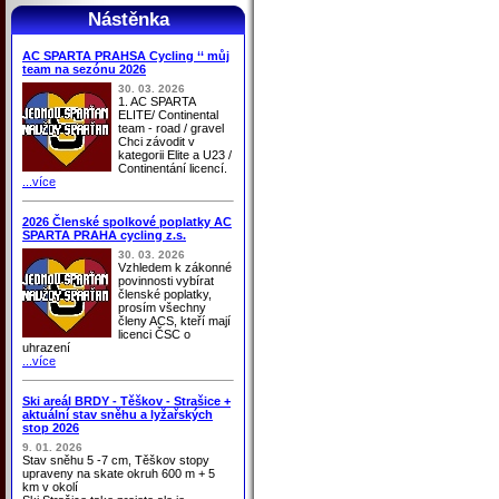
Nástěnka
AC SPARTA PRAHSA Cycling ‘‘ můj
team na sezónu 2026
30. 03. 2026
1. AC SPARTA
ELITE/ Continental
team - road / gravel
Chci závodit v
kategorii Elite a U23 /
Continentání licencí.
...více
2026 Členské spolkové poplatky AC
SPARTA PRAHA cycling z.s.
30. 03. 2026
Vzhledem k zákonné
povinnosti vybírat
členské poplatky,
prosím všechny
členy ACS, kteří mají
licenci ČSC o
uhrazení
...více
Ski areál BRDY - Těškov - Strašice +
aktuální stav sněhu a lyžařských
stop 2026
9. 01. 2026
Stav sněhu 5 -7 cm, Těškov stopy
upraveny na skate okruh 600 m + 5
km v okolí