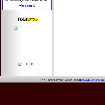
Portfolio management - Tomáš Hrubý
Více odkazů.
© AC Sparta Praha Cycling 2008 (
Kontakty
,
o webu
,
Och