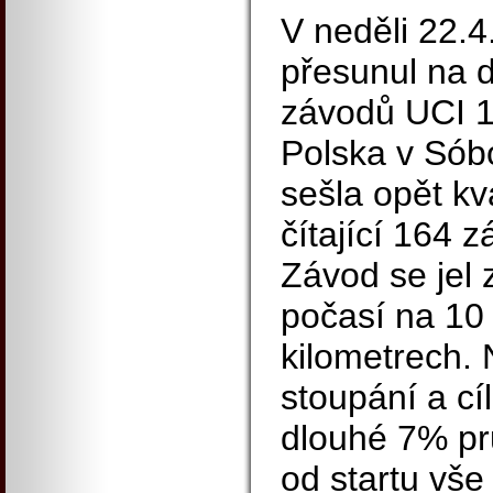
V neděli 22.4
přesunul na d
závodů UCI 1
Polska v Sóbo
sešla opět kv
čítající 164 
Závod se jel
počasí na 10
kilometrech.
stoupání a cí
dlouhé 7% pr
od startu vš