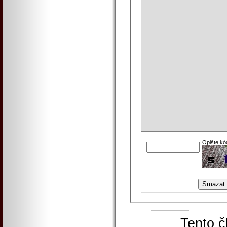
Opište kó
Tento č