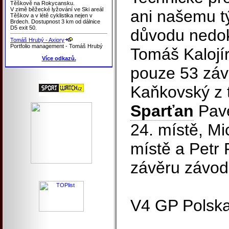
Těškově na Rokycansku.
V zimě běžecké lyžování ve Ski areál
ani našemu t
Těškov a v létě cyklistika nejen v
Brdech. Dostupnost 3 km od dálnice
D5 exit 50.
důvodu nedok
Tomáš Hrubý - Axiory
Portfolio management - Tomáš Hrubý
Tomáš Kalojí
Více odkazů.
pouze 53 záv
Kaňkovský z 
Sparťan
Pave
24. místě, Mi
místě a Petr 
závěru závod
V4 GP Polsk