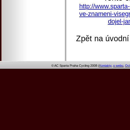
http://www.sparta-
ve-znameni-visegr
dojel-ja
Zpět na úvodní
© AC Sparta Praha Cycling 2008 (
Kontakty
,
o webu
,
Och