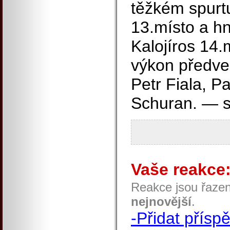
těžkém spurt
13.místo a h
Kalojíros 14.
výkon předvedl
Petr Fiala, P
Schuran. — s 
Vaše reakce
Reakce jsou řaze
nejnovější
.
-Přidat přísp