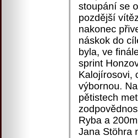
stoupání se o
pozdější vítěz
nakonec přive
náskok do cíl
byla, ve finál
sprint Honzov
Kalojírosovi,
výbornou. Na
pětistech met
zodpovědnost 
Ryba a 200m 
Jana Stöhra n