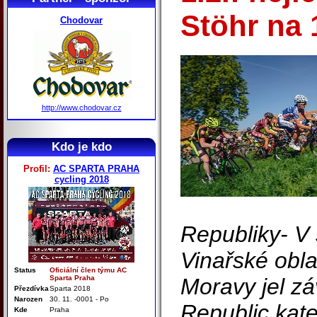
Stöhr na 
Chodovar
http://www.chodovar.cz
Kdo je kdo
Profil:
AC SPARTA PRAHA
cycling 2018
Republiky- V 
Vinařské oblas
Status
Oficiální člen týmu AC
Sparta Praha
Moravy jel z
Přezdívka
Sparta 2018
Narozen
30. 11. -0001 - Po
Republic kate
Kde
Praha