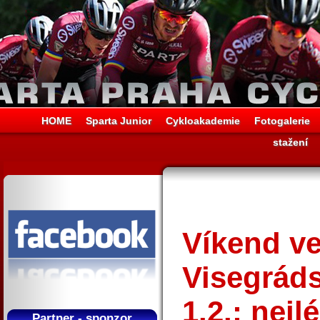
HOME
Sparta Junior
Cykloakademie
Fotogalerie
stažení
Víkend v
Visegráds
1.2.: nejl
Partner - sponzor