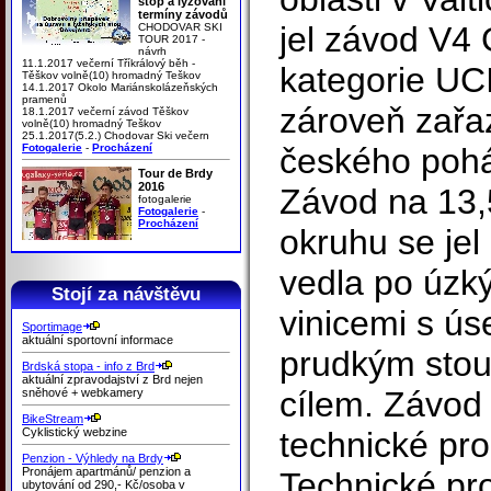
stop a lyžování
termíny závodů
jel závod V4
CHODOVAR SKI
TOUR 2017 -
návrh
11.1.2017 večerní Tříkrálový běh -
kategorie UCI
Těškov volně(10) hromadný Teškov
14.1.2017 Okolo Mariánskolázeňských
pramenů
zároveň zařaz
18.1.2017 večerní závod Těškov
volně(10) hromadný Teškov
25.1.2017(5.2.) Chodovar Ski večern
Fotogalerie
-
Procházení
českého pohá
Tour de Brdy
2016
Závod na 13
fotogalerie
Fotogalerie
-
Procházení
okruhu se jel
vedla po úzk
Stojí za návštěvu
vinicemi s ús
Sportimage
aktuální sportovní informace
prudkým sto
Brdská stopa - info z Brd
aktuální zpravodajství z Brd nejen
cílem. Závod 
sněhové + webkamery
BikeStream
Cyklistický webzine
technické pro
Penzion - Výhledy na Brdy
Pronájem apartmánů/ penzion a
Technické pr
ubytování od 290,- Kč/osoba v