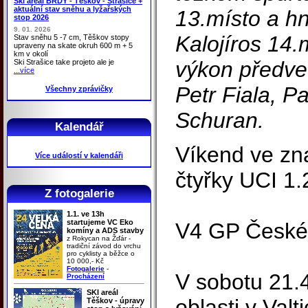
Ski areál BRDY - Těškov - Strašice +
aktuální stav sněhu a lyžařských
13.místo a h
stop 2026
9. 01. 2026
Kalojíros 14.
Stav sněhu 5 -7 cm, Těškov stopy
upraveny na skate okruh 600 m + 5
km v okolí
výkon předvedl
Ski Strašice take projeto ale je
...více
Petr Fiala, P
Všechny zprávičky
Schuran.
Kalendář
Víkend ve zn
Více událostí v kalendáři
čtyřky UCI 1.
Z fotogalerie
1.1. ve 13h
startujeme VC Eko
V4 GP České
komíny a ADS stavby
z Rokycan na Žďár -
tradiční závod do vrchu
pro cyklisty a běžce o
10 000,- Kč
Fotogalerie
-
V sobotu 21.4
Procházení
SKI areál
oblasti v Valt
Těškov - úpravy