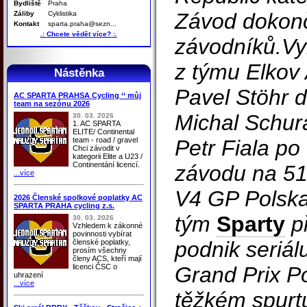
Bydliště
Praha
Závod dokonč
Záliby
Cyklistika
Kontakt
sparta.praha@sezn...
.: Chcete vědět více? :.
závodníků.Vy
z týmu Elkov
Nástěnka
Pavel Stöhr d
AC SPARTA PRAHSA Cycling ‘‘ můj
team na sezónu 2026
Michal Schur
30. 03. 2026
1. AC SPARTA
ELITE/ Continental
team - road / gravel
Petr Fiala po
Chci závodit v
kategorii Elite a U23 /
Continentání licencí.
závodu na 51
...více
V4 GP Polska 
2026 Členské spolkové poplatky AC
SPARTA PRAHA cycling z.s.
tým
Sparty
př
30. 03. 2026
Vzhledem k zákonné
povinnosti vybírat
podnik seriá
členské poplatky,
prosím všechny
členy ACS, kteří mají
licenci ČSC o
Grand Prix P
uhrazení
...více
těžkém spurt