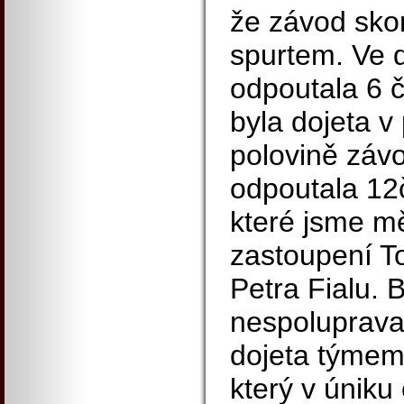
že závod sk
spurtem. Ve 
odpoutala 6 č
byla dojeta v
polovině závo
odpoutala 12
které jsme m
zastoupení T
Petra Fialu. 
nespolupraval
dojeta týmem
který v úniku