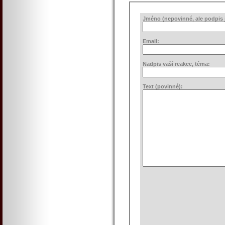
Jméno (nepovinné, ale podpis j
Email:
Nadpis vaší reakce, téma:
Text (povinné):