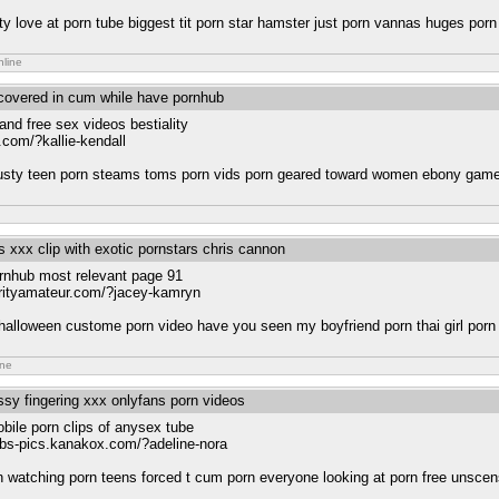
ity love at porn tube biggest tit porn star hamster just porn vannas huges porn
nline
s covered in cum while have pornhub
and free sex videos bestiality
.com/?kallie-kendall
 busty teen porn steams toms porn vids porn geared toward women ebony gam
s xxx clip with exotic pornstars chris cannon
ornhub most relevant page 91
ebrityamateur.com/?jacey-kamryn
 halloween custome porn video have you seen my boyfriend porn thai girl porn
ine
ssy fingering xxx onlyfans porn videos
bile porn clips of anysex tube
oobs-pics.kanakox.com/?adeline-nora
 watching porn teens forced t cum porn everyone looking at porn free unscen