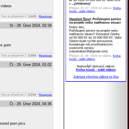
až do výše 20 000 000 Kč nebo více
v
...[zkráceno]
 videos
Přidáno 23. 07. 2026 do vlákna:
Kniha
hostů - stálé vlákno
Toto je příspěvek č.
11689
-
Reagovat
Vlastimil Šincl
: Potřebujete peníze
na projekt nebo naléhavou situaci
St - 28. Únor 2024, 02:34
Dobrý den,
Potřebujete peníze na projekt nebo
naléhavou situaci? Dostupné částky
od 50 000 Kč do 10 000 000 Kč. Vaše
žádost bude rychle posouzena.
Kontaktujte mě prostřednictvím
es porn
soukromé zprávy:
{vlastimilsincl9@gmail.com}
Toto je příspěvek č.
11884
-
Reagovat
Přidáno 11. 06. 2026 do vlákna:
Kniha
hostů - stálé vlákno
Čt - 29. Únor 2024, 01:02
Nejnovější diskusní vlákno:
Kniha hostů - stálé vlákno
Zobrazit všechna vlákna ve fóru
Toto je příspěvek č.
12946
-
Reagovat
Čt - 29. Únor 2024, 04:36
sored porn pics