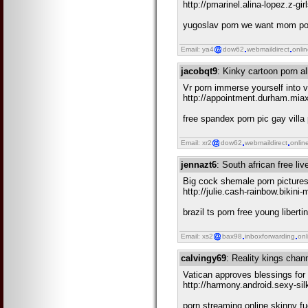
http://pmarinel.alina-lopez.z-g
yugoslav porn we want mom porn
Email: ya4
dow62
webmaildirect
onli
jacobqt9
: Kinky cartoon porn al
Vr porn immerse yourself into vi
http://appointment.durham.mia
free spandex porn pic gay villa
Email: xr2
dow62
webmaildirect
onlin
jennazt6
: South african free li
Big cock shemale porn pictures
http://julie.cash-rainbow.bikini-
brazil ts porn free young libe
Email: xs2
bax98
inboxforwarding
onl
calvingy69
: Reality kings chan
Vatican approves blessings for
http://harmony.android.sexy-sil
porn streaming online skinny fu