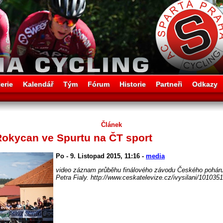
erie
Kalendář
Tým
Fórum
Historie
Partneři
Odkazy
Článek
 Rokycan ve Spurtu na ČT sport
Po - 9. Listopad 2015, 11:16 -
media
video záznam průběhu finálového závodu Českého poháru
Petra Fialy. http://www.ceskatelevize.cz/ivysilani/1010