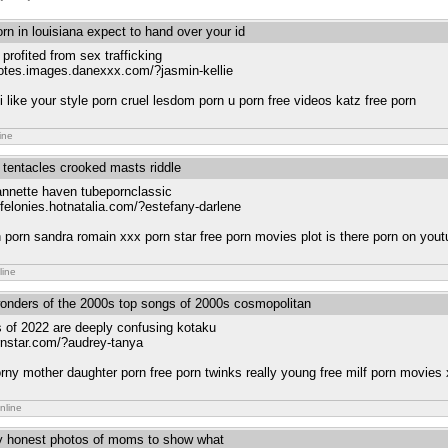
rn in louisiana expect to hand over your id
profited from sex trafficking
quotes.images.danexxx.com/?jasmin-kellie
like your style porn cruel lesdom porn u porn free videos katz free porn
ine
d tentacles crooked masts riddle
annette haven tubepornclassic
-felonies.hotnatalia.com/?estefany-darlene
cth porn sandra romain xxx porn star free porn movies plot is there porn on you
line
 wonders of the 2000s top songs of 2000s cosmopolitan
 of 2022 are deeply confusing kotaku
ornstar.com/?audrey-tanya
rny mother daughter porn free porn twinks really young free milf porn movies 
nline
lly honest photos of moms to show what