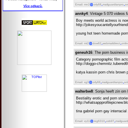
Email: mn2
orly68
mailguardianpro
on
Více odkazů.
annky4
: Vintage 5 070 videos 
Boy meets world actress is now 
http://jokesyoucantellyourfrie
young hot teen homemade porn li
Email: mt2
dow62
webmaildirect
onli
geneuh16
: The porn business is
Category pornographic film acto
http://doggo-chemnitz.tubered6
katya kassin porn chris brown pe
Email: xg3
orly68
mailguardianpro
onl
walterbw8
: Sonja heeft zin om
Bestiality erotic and porn stori
http://whatsappprofilepicnew.bl
tina gabriel porn gay interraci
Email: vy11
reg6310
usb97
mailguar