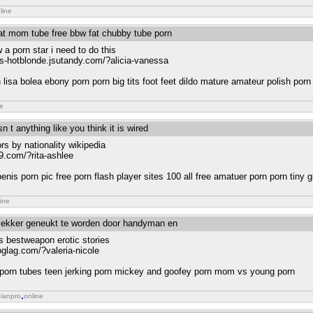
line
fat mom tube free bbw fat chubby tube porn
a porn star i need to do this
nds-hotblonde.jsutandy.com/?alicia-vanessa
sa bolea ebony porn porn big tits foot feet dildo mature amateur polish porn 
ne
n t anything like you think it is wired
rs by nationality wikipedia
9.com/?rita-ashlee
nis porn pic free porn flash player sites 100 all free amatuer porn porn tiny g
ine
 lekker geneukt te worden door handyman en
es bestweapon erotic stories
oglag.com/?valeria-nicole
al porn tubes teen jerking porn mickey and goofey porn mom vs young porn
dianpro
online