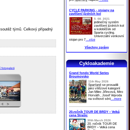
CYCLE PARKING - stojany na
zavěšení jízdních kol
5. 08. 2021
jedinečný systém
zavěšení jízdních kol
o soutěž týmů. Celkový případný
a koloběžek od
Sparta cycling.
Univerzální venkovní
stojan pro 7
...více
Všechny zprávy
Cykloakademie
 fotogalerii
Grand fondo World Series
Broumovsko
11th May 2026
Sparťané
se prosadili
jako vítězové kategorií
Jan Milec Jiřincová, Miro
Horváth , Josef Vejvoda
na světové sérii
...more
20.ročník TOUR DE BRDY – Velká
cena Strašic
30th March 2026
20. ročník TOUR DE
BRDY – Velká cena