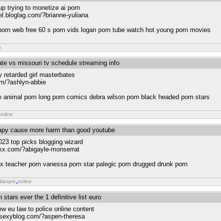
up trying to monetize ai porn
el.bloglag.com/?brianne-yuliana
 porn web free 60 s porn vids logan porn tube watch hot young porn movies
n
ate vs missouri tv schedule streaming info
 retarded girl masterbates
om/?ashlyn-abbie
e animal porn long porn comics debra wilson porn black headed porn stars
online
rapy cause more harm than good youtube
2023 top picks blogging wizard
xxx.com/?abigayle-monserrat
x teacher porn vanessa porn star palegic porn drugged drunk porn
dianpro
online
stars ever the 1 definitive list euro
w eu law to police online content
tsexyblog.com/?aspen-theresa