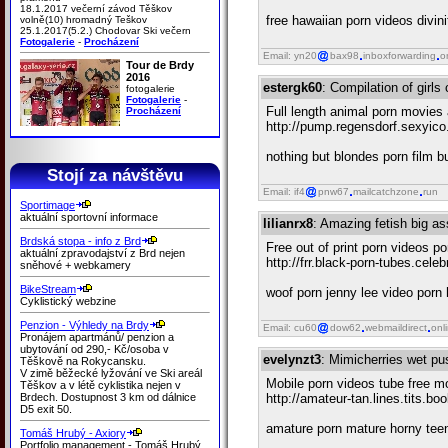
18.1.2017 večerní závod Těškov
free hawaiian porn videos divin
volně(10) hromadný Teškov
25.1.2017(5.2.) Chodovar Ski večern
Fotogalerie
-
Procházení
Email: yn20
bax98
inboxforwarding
o
Tour de Brdy
2016
estergk60
: Compilation of girl
fotogalerie
Fotogalerie
-
Full length animal porn movies 
Procházení
http://pump.regensdorf.sexyico
nothing but blondes porn film
Stojí za návštěvu
Email: if4
pnw67
mailcatchzone
run
Sportimage
aktuální sportovní informace
lilianrx8
: Amazing fetish big as
Brdská stopa - info z Brd
Free out of print porn videos p
aktuální zpravodajství z Brd nejen
http://frr.black-porn-tubes.cel
sněhové + webkamery
BikeStream
woof porn jenny lee video porn
Cyklistický webzine
Penzion - Výhledy na Brdy
Email: cu60
dow62
webmaildirect
onl
Pronájem apartmánů/ penzion a
ubytování od 290,- Kč/osoba v
evelynzt3
: Mimicherries wet pu
Těškově na Rokycansku.
V zimě běžecké lyžování ve Ski areál
Mobile porn videos tube free mo
Těškov a v létě cyklistika nejen v
Brdech. Dostupnost 3 km od dálnice
http://amateur-tan.lines.tits.b
D5 exit 50.
amature porn mature horny teen
Tomáš Hrubý - Axiory
Portfolio management - Tomáš Hrubý