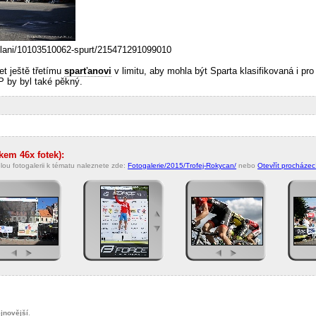
silani/10103510062-spurt/215471291099010
jet ještě třetímu
sparťanovi
v limitu, aby mohla být Sparta klasifikovaná i pr
 by byl také pěkný.
lkem 46x fotek):
lou fotogalerii k tématu naleznete zde:
Fotogalerie/2015/Trofej-Rokycan/
nebo
Otevřít procházecí
jnovější
.