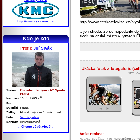
http://www.cyklomax.cz/
http://www.ceskatelevize.cz/ivy
.. jen škoda, že se nepodařilo do
skok na druhé místo v týmech ČP
Kdo je kdo
Profil:
Jiří Sivák
Ukázka fotek z fotogalerie (ce
INFO: Ce
Status
Oficiální člen týmu AC Sparta
Praha
Narozen
15. 4. 1965 - Čt
Kde
Bydliště
Praha
Záliby
Historie, výtvarné umění, kolo.
Foto
Ve fotogalerii
Kontakt
jirisivak[zaviná...
.: Chcete vědět více? :.
Vaše reakce:
Reakce jsou řazeny od
nejstarších
po
ne