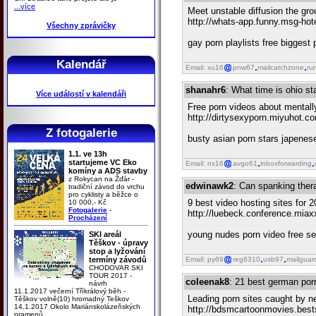
...více
Meet unstable diffusion the gro
http://whats-app.funny.msg-hot
Všechny zprávičky
gay porn playlists free biggest
Kalendář
Email: xu16
pnw67
mailcatchzone
ru
shanahr6
: What time is ohio st
Více událostí v kalendáři
Free porn videos about mentally
http://dirtysexyporn.miyuhot.c
Z fotogalerie
busty asian porn stars japenes
1.1. ve 13h
startujeme VC Eko
Email: nx16
avgo61
inboxforwarding
komíny a ADS stavby
z Rokycan na Žďár -
edwinawk2
: Can spanking the
tradiční závod do vrchu
pro cyklisty a běžce o
9 best video hosting sites for 
10 000,- Kč
Fotogalerie
-
http://luebeck.conference.mia
Procházení
young nudes porn video free se
SKI areál
Těškov - úpravy
stop a lyžování
termíny závodů
Email: py69
reg6310
usb97
mailguar
CHODOVAR SKI
TOUR 2017 -
coleenak8
: 21 best german porn 
návrh
11.1.2017 večerní Tříkrálový běh -
Leading porn sites caught by ne
Těškov volně(10) hromadný Teškov
14.1.2017 Okolo Mariánskolázeňských
http://bdsmcartoonmovies.bes
pramenů