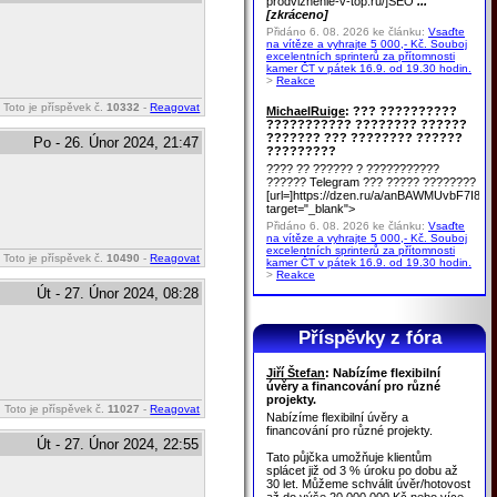
prodvizhenie-v-top.ru/]SEO
...
[zkráceno]
Přidáno 6. 08. 2026 ke článku:
Vsaďte
na vítěze a vyhrajte 5 000,- Kč. Souboj
excelentních sprinterů za přítomnosti
kamer ČT v pátek 16.9. od 19.30 hodin.
>
Reakce
Toto je příspěvek č.
10332
-
Reagovat
MichaelRuige
: ??? ??????????
??????????? ???????? ??????
??????? ??? ???????? ??????
Po - 26. Únor 2024, 21:47
?????????
???? ?? ?????? ? ???????????
?????? Telegram ??? ????? ????????
[url=]https://dzen.ru/a/anBAWMUvbF7I8u
target="_blank">
Přidáno 6. 08. 2026 ke článku:
Vsaďte
na vítěze a vyhrajte 5 000,- Kč. Souboj
excelentních sprinterů za přítomnosti
Toto je příspěvek č.
10490
-
Reagovat
kamer ČT v pátek 16.9. od 19.30 hodin.
>
Reakce
Út - 27. Únor 2024, 08:28
Příspěvky z fóra
Jiří Štefan
: Nabízíme flexibilní
úvěry a financování pro různé
projekty.
Toto je příspěvek č.
11027
-
Reagovat
Nabízíme flexibilní úvěry a
financování pro různé projekty.
Út - 27. Únor 2024, 22:55
Tato půjčka umožňuje klientům
splácet již od 3 % úroku po dobu až
30 let. Můžeme schválit úvěr/hotovost