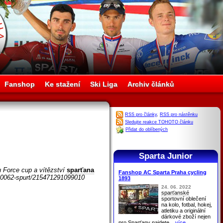
Fanshop
Ke stažení
Ski Liga
Archiv článků
RSS pro články
,
RSS pro nástěnku
Sledujte reakce TOHOTO článku
Přidat do oblíbených
Sparta Junior
 Force cup a vítězství
sparťana
Fanshop AC Sparta Praha cycling
3510062-spurt/215471291099010
1893
24. 06. 2022
sparťanské
sportovní oblečení
na kolo, fotbal, hokej,
atletiku a originální
dárkové zboží nejen
pro
Sparťany
najdete
...více