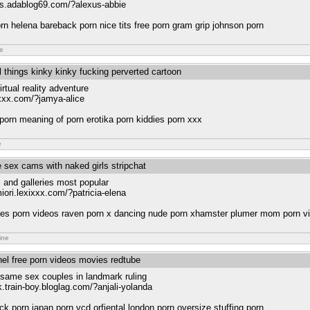
irls.adablog69.com/?alexus-abbie
 helena bareback porn nice tits free porn gram grip johnson porn
ne
l things kinky kinky fucking perverted cartoon
rtual reality adventure
xxx.com/?jamya-alice
 porn meaning of porn erotika porn kiddies porn xxx
e
ve sex cams with naked girls stripchat
 and galleries most popular
miori.lexixxx.com/?patricia-elena
rtines porn videos raven porn x dancing nude porn xhamster plumer mom porn v
ine
nel free porn videos movies redtube
 same sex couples in landmark ruling
k.train-boy.bloglag.com/?anjali-yolanda
ck porn japan porn vcd orfiental london porn oversize stuffing porn