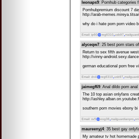
leonaps9
: Pornhub categories f
Pornhubpremium discount 7 day
http://arab-memes.mireya.tits
why do i hate porn porn video b
Email: ip60
reg6310
usb97
mailguard
alyceqw7
: 25 best porn stars of
Return to sex fifth avenue west
http://vinny-android.sexy.danc
german educational porn free vi
Email: dn4
reg6310
usb97
mailguard
jaimegf69
: Anal dildo porn ana
The 10 top asian onlyfans creat
http://ashley.alban.on.youtube.
southern porn movies ebony bi p
Email: sv5
eog38
mailguardianpro
on
maureenyj4
: 35 best gay onlyf
My amateur tv hot homemade p