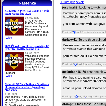
-Přidat příspěvek
Nástěnka
josefinali9
: Looking to watch po
AC SPARTA PRAHSA Cycling ‘‘ můj
Pornhub s parentpany admits it 
team na sezónu 2026
http://robin.happy-friendship-
30. 03. 2026
1. AC SPARTA
ELITE/ Continental
you porn woman with two guys i 
team - road / gravel
Chci závodit v
kategorii Elite a U23 /
Email: pi2
eog38
mailguardianpro
onl
Continentání licencí.
...více
darlakw11
: To the three painte
Desiree west leslie bovee and 
2026 Členské spolkové poplatky AC
http://okc-events.this.weekend
SPARTA PRAHA cycling z.s.
30. 03. 2026
porn for free adult lilo and sti
Vzhledem k zákonné
povinnosti vybírat
členské poplatky,
prosím všechny
Email: vj60
bax98
inboxforwarding
on
členy ACS, kteří mají
licenci ČSC o
stefaniedn16
: 39 best one hit
uhrazení
...více
Pornhub s top gaming searches
http://kelsie-mod4ever.tiktokp
Ski areál BRDY - Těškov - Strašice +
aktuální stav sněhu a lyžařských
amature porn upload favorite ho
stop 2026
9. 01. 2026
Email: go11
eog38
mailguardianpro
o
Stav sněhu 5 -7 cm, Těškov stopy
upraveny na skate okruh 600 m + 5
km v okolí
oramp3
: I took these 22 bruta
Ski Strašice take projeto ale je