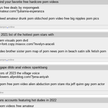
ind your favorite free hardcore porn videos
s free deals by mrporngeek
amateur.com/?julianna-esperanza
leed amateur drunk porn oldschool porn video free big nipples porn pics
ianpro
online
 2021 list of the hottest porn stars with
ern visuals porn dvd
er-font.copy.miaxxx.com/?evelyn-araceli
deo brother sister porn map of porn news porn in beach satin silk fetish porn
ianpro
online
l gape dildo anal videos spankbang
ors of 2023 the village voice
flowers.allproblog.com/?jena-aniyah
orn free porn video alien abduction porn stare rita jeff quinn gay porn actor
line
ans accounts featuring hot dudes in 2022
orn videos free amateur