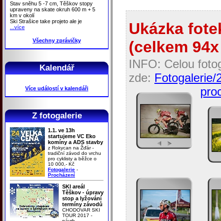
Stav sněhu 5 -7 cm, Těškov stopy
upraveny na skate okruh 600 m + 5
km v okolí
Ski Strašice take projeto ale je
Ukázka fotek
...více
Všechny zprávičky
(celkem 94x 
INFO: Celou fotog
Kalendář
zde:
Fotogalerie/
proc
Více událostí v kalendáři
Z fotogalerie
1.1. ve 13h
startujeme VC Eko
komíny a ADS stavby
z Rokycan na Žďár -
tradiční závod do vrchu
pro cyklisty a běžce o
10 000,- Kč
Fotogalerie
-
Procházení
SKI areál
Těškov - úpravy
stop a lyžování
termíny závodů
CHODOVAR SKI
TOUR 2017 -
návrh