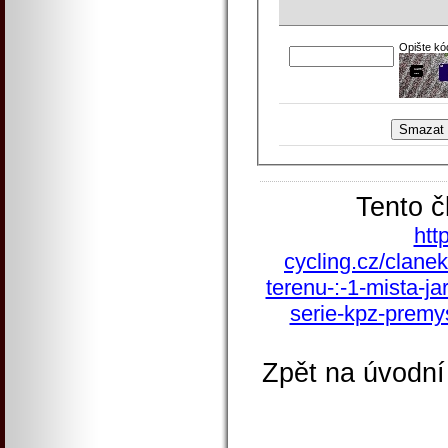
Opište kó
Tento č
htt
cycling.cz/clane
terenu-:-1-mista-ja
serie-kpz-premy
Zpět na úvodní