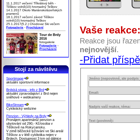
11.1.2017 večerní Tříkrálový běh -
Těškov volně(10) hromadný Teškov
14.1.2017 Okolo Mariánskolázeňských
pramenů
18.1.2017 večerní závod Těškov
volně(10) hromadný Teškov
25.1.2017(5.2.) Chodovar Ski večern
Vaše reakce
Fotogalerie
-
Procházení
Tour de Brdy
2016
Reakce jsou řaze
fotogalerie
Fotogalerie
-
nejnovější
.
Procházení
-Přidat přísp
Stojí za návštěvu
Sportimage
Jméno (nepovinné, ale podpis j
aktuální sportovní informace
Brdská stopa - info z Brd
Email:
aktuální zpravodajství z Brd nejen
sněhové + webkamery
BikeStream
Nadpis vaší reakce, téma:
Cyklistický webzine
Penzion - Výhledy na Brdy
Pronájem apartmánů/ penzion a
Text (povinné):
ubytování od 290,- Kč/osoba v
Těškově na Rokycansku.
V zimě běžecké lyžování ve Ski areál
Těškov a v létě cyklistika nejen v
Brdech. Dostupnost 3 km od dálnice