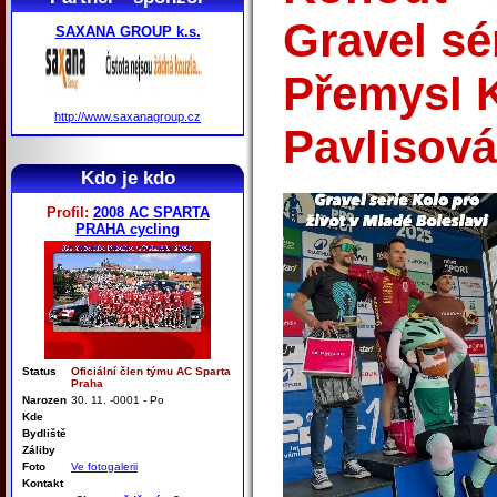
Gravel sé
SAXANA GROUP k.s.
Přemysl 
http://www.saxanagroup.cz
Pavlisová
Kdo je kdo
Profil:
2008 AC SPARTA
PRAHA cycling
Status
Oficiální člen týmu AC Sparta
Praha
Narozen
30. 11. -0001 - Po
Kde
Bydliště
Záliby
Foto
Ve fotogalerii
Kontakt