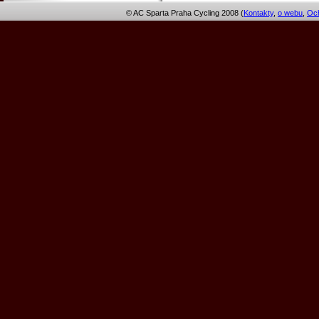
© AC Sparta Praha Cycling 2008 (
Kontakty
,
o webu
,
Och