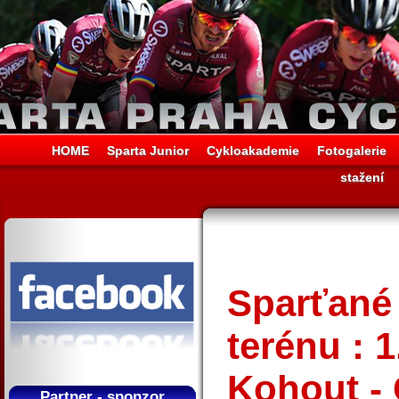
HOME
Sparta Junior
Cykloakademie
Fotogalerie
stažení
Sparťané 
terénu : 
Kohout - 
Partner - sponzor