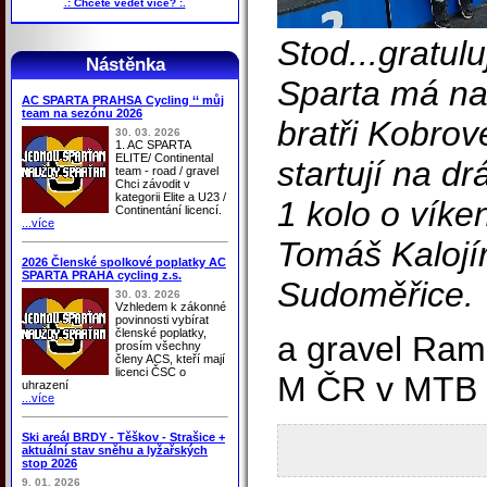
.: Chcete vědět více? :.
Stod...gratulu
Nástěnka
Sparta má na
AC SPARTA PRAHSA Cycling ‘‘ můj
team na sezónu 2026
bratři Kobrov
30. 03. 2026
1. AC SPARTA
ELITE/ Continental
startují na d
team - road / gravel
Chci závodit v
kategorii Elite a U23 /
1 kolo o vík
Continentání licencí.
...více
Tomáš Kalojí
2026 Členské spolkové poplatky AC
SPARTA PRAHA cycling z.s.
Sudoměřice.
30. 03. 2026
Vzhledem k zákonné
povinnosti vybírat
členské poplatky,
a gravel Ram
prosím všechny
členy ACS, kteří mají
licenci ČSC o
M ČR v MTB 
uhrazení
...více
Ski areál BRDY - Těškov - Strašice +
aktuální stav sněhu a lyžařských
stop 2026
9. 01. 2026